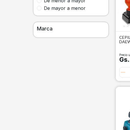
De menor a mayor
De mayor a menor
Marca
CEPI
DAE
Precio u
Gs.