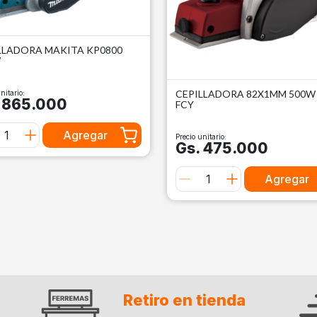
LLADORA MAKITA KP0800
W
CEPILLADORA 82X1MM 500W 
nitario:
 865.000
FCY
Agregar
Precio unitario:
Gs. 475.000
Agregar
Retiro en tienda