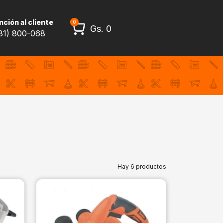
ción al cliente
0
Gs.
0
81) 800-068
Hay 6 productos