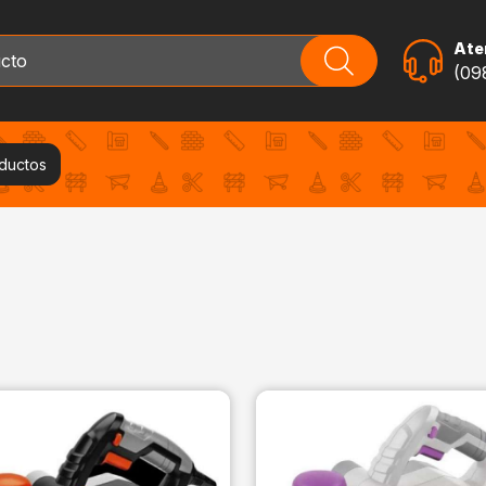
Aten
(09
oductos