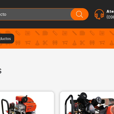
Aten
(09
oductos
S