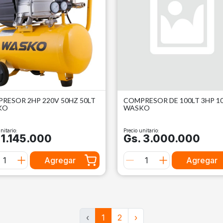
RESOR 2HP 220V 50HZ 50LT
COMPRESOR DE 100LT 3HP 1
KO
WASKO
nitario:
Precio unitario:
 1.145.000
Gs. 3.000.000
Agregar
Agregar
‹
1
2
›