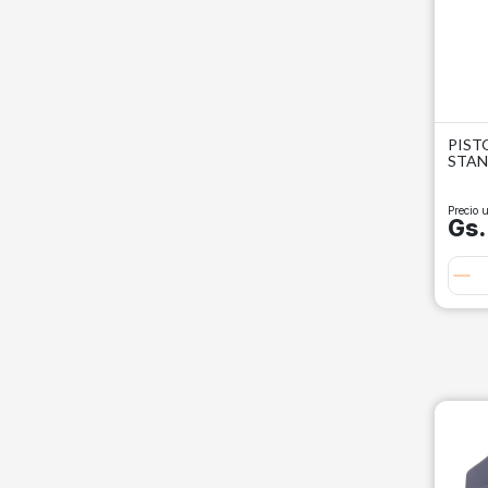
PIST
STA
Precio u
Gs.