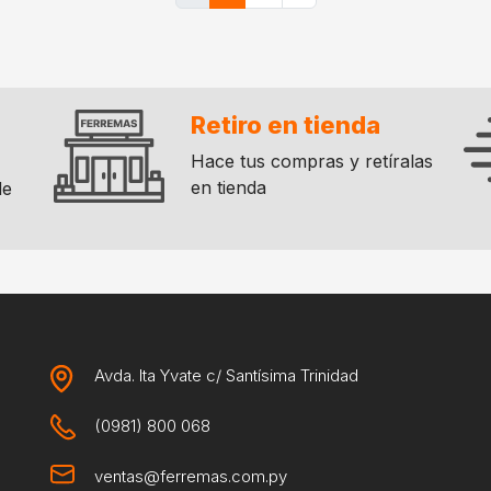
Retiro en tienda
Hace tus compras y retíralas
en tienda
de
Avda. Ita Yvate c/ Santísima Trinidad
(0981) 800 068
ventas@ferremas.com.py