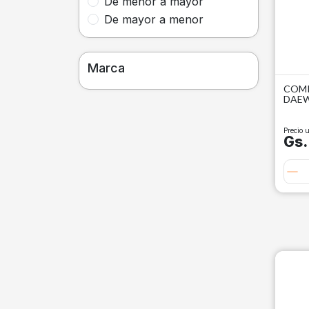
De menor a mayor
De mayor a menor
Marca
COMP
DAE
Precio u
Gs.