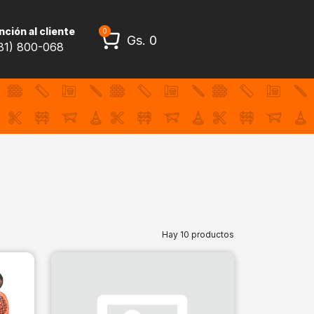
ción al cliente
0
Gs.
0
81) 800-068
Hay 10 productos