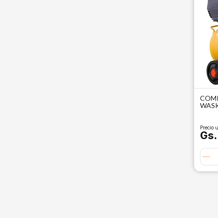
COMP
WAS
Precio u
Gs.