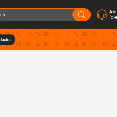
Aten
(09
oductos