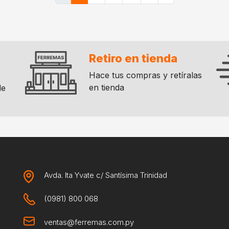
Retiro en tienda
Hace tus compras y retíralas
en tienda
de
Avda. Ita Yvate c/ Santísima Trinidad
(0981) 800 068
ventas@ferremas.com.py