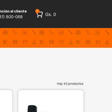
ción al cliente
0
Gs.
0
81) 800-068
Hay 43 productos