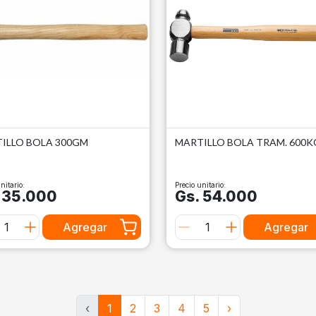
ILLO BOLA 300GM
MARTILLO BOLA TRAM. 600K
nitario:
Precio unitario:
 35.000
Gs. 54.000
Agregar
Agregar
‹
1
2
3
4
5
›