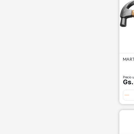
MART
Precio u
Gs.