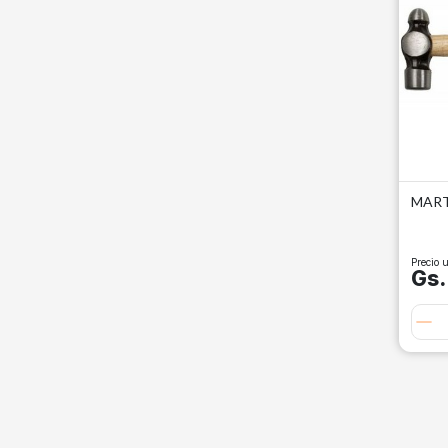
MART
Precio u
Gs.