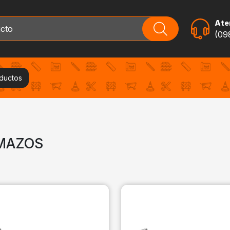
Aten
(09
oductos
 MAZOS