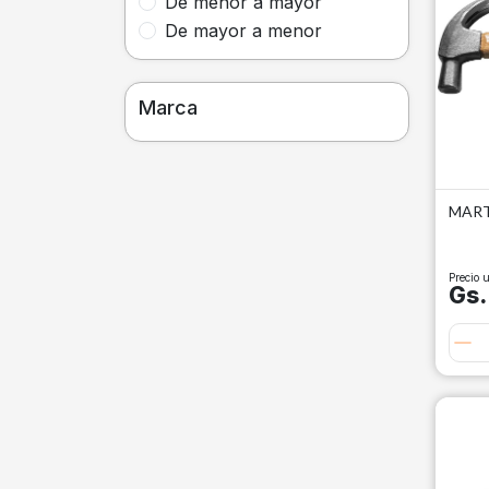
De menor a mayor
De mayor a menor
Marca
MART
Precio u
Gs.