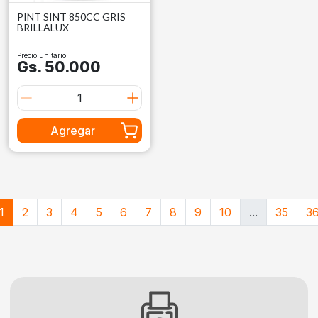
PINT SINT 850CC GRIS
BRILLALUX
Precio unitario:
Gs. 50.000
Agregar
1
2
3
4
5
6
7
8
9
10
...
35
3