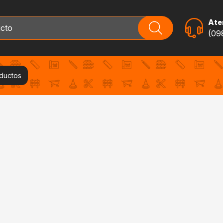
Aten
(09
oductos