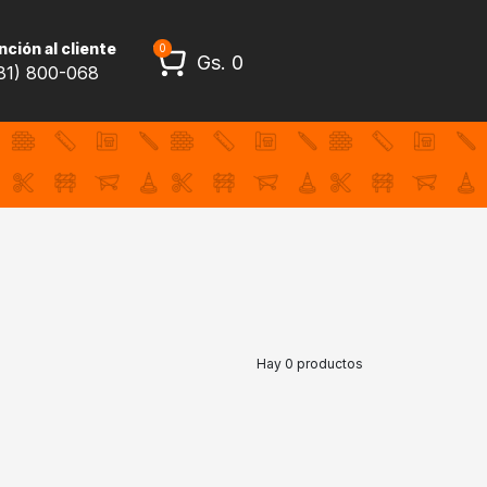
ción al cliente
0
Gs.
0
81) 800-068
Hay 0 productos