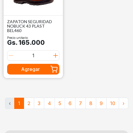
ZAPATON SEGURIDAD
NOBUCK 43 PLAST
BEL460
Precio unitario:
Gs. 165.000
Agregar
‹
1
2
3
4
5
6
7
8
9
10
›